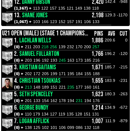
12.
DANNY GIBSON
2,420
142.4
-948
(1,367) +
113
122
157
135
121
149
138
118
13.
SHANE JONES
2,198
129.3
-1170
(1,067) +
103
166
123
152
157
191
106
133
U21 OPEN (MALE) (STAGE 1 CHAMPIONSHIPS)
PINS
AVG
CUT
1.
LACHLAN WELLS
1,886
209.6
0
(0) +
211
203
218
256
139
232
170
200
257
2.
SAMUEL FULLARTON
1,766
196.2
-120
(0) +
203
196
192
193
245
163
173
185
216
3.
KRISTIAN GAITANIS
1,671
185.7
-215
(0) +
202
172
205
199
171
195
184
155
188
4.
CHRISTIAN TSOUKIAS
1,655
183.9
-231
(0) +
213
148
189
151
221
235
177
160
161
5.
SETH SPENCELEY
1,623
180.3
-263
(0) +
201
133
154
162
178
194
231
194
176
6.
GEORGE BUNDY
1,214
134.9
-672
(0) +
110
179
134
127
119
135
128
151
131
7.
LOGAN AFFLICK
1,007
111.9
-879
(0) +
138
125
102
101
106
099
086
132
118