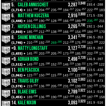
3,848
5.
CALEB ANNUSCHEIT
3,287
193.4
-288
194
237
268
217
257
255
(1,714) +
161
204
235
184
224
222
183
3,800
6.
MATTHEW KUCZERA
2,916
171.5
-336
218
242
180
218
241
287
(1,448) +
166
190
128
166
189
235
211
3,792
7.
HAYDEN COLLINGS
3,265
192.1
-344
216
243
169
197
185
215
(1,860) +
185
212
138
166
154
184
170
3,783
8.
SHANE MINEHAN
3,341
196.5
-353
236
218
295
238
201
189
(1,746) +
210
192
269
212
175
163
222
3,739
=9.
MATTY LONGSTAFF
3,127
183.9
-397
181
239
241
209
221
238
(1,655) +
145
203
205
173
185
202
175
3,739
=9.
ADRIAN BOND
2,498
146.9
-397
222
198
225
219
211
248
(1,322) +
149
125
152
146
138
175
122
3,698
11.
BEN PEACOCK
2,100
123.5
-438
217
244
209
237
216
230
(1,062) +
123
150
115
143
122
136
103
3,663
12.
TRAVIS GILBY
3,102
182.5
-473
252
169
238
264
232
225
(1,578) +
219
136
205
231
199
192
179
3,622
13.
BLAKE EIMS
2,789
164.1
-514
238
185
239
216
200
236
(1,453) +
189
136
190
167
151
187
158
3,620
14.
KALE NIXON
3,093
181.9
-516