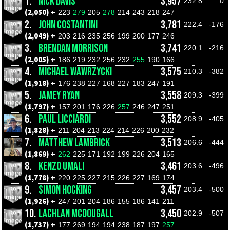
1.
NICK DAVIS
3,957
232.8
0
(2,050) +
223
279
205
278
214
243
218
247
2.
JOHN COSTANTINI
3,781
222.4
-176
(2,049) +
203
216
235
256
199
200
177
246
3.
BRENDAN MORRISON
3,741
220.1
-216
(2,005) +
186
219
232
256
232
255
190
166
4.
MICHAEL WAWRZYCKI
3,575
210.3
-382
(1,918) +
176
238
227
168
227
183
247
191
5.
JAMEY RYAN
3,558
209.3
-399
(1,797) +
157
201
176
226
257
246
247
251
6.
PAUL LICCIARDI
3,552
208.9
-405
(1,828) +
211
204
213
224
214
226
200
232
7.
MATTHEW LAMBRICK
3,513
206.6
-444
(1,869) +
262
225
171
192
199
226
204
165
8.
KENZO UMALI
3,461
203.6
-496
(1,778) +
220
225
227
215
226
227
169
174
9.
SIMON HOCKING
3,457
203.4
-500
(1,926) +
247
201
204
186
155
186
141
211
10.
LACHLAN MCDOUGALL
3,450
202.9
-507
(1,737) +
177
269
194
194
238
187
197
257