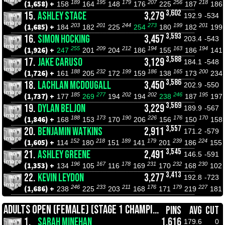
189
195
179
207
256
218
(1,658) +
158
164
148
176
225
187
186
3,602
15.
ASHLEY STACE
3,279
192.9
-534
203
201
244
273
199
201
(1,685) +
184
182
225
254
180
182
199
3,593
16.
SIMON HOCKING
3,457
203.4
-543
255
209
212
194
163
194
(1,926) +
247
201
204
186
155
186
141
3,588
17.
JAKE CARUSO
3,129
184.1
-548
188
232
199
186
165
200
(1,726) +
161
205
172
159
138
173
234
3,586
18.
LACHLAN MCDOUGALL
3,450
202.9
-550
185
277
202
202
246
195
(1,737) +
177
269
194
194
238
187
197
3,569
19.
DYLAN BELJON
3,229
189.9
-567
188
173
190
226
176
170
(1,846) +
168
153
170
206
156
150
158
3,557
20.
BENJAMIN WATKINS
2,911
171.2
-579
152
218
189
179
239
224
(1,605) +
114
180
151
141
201
186
155
3,545
21.
ASHLEY GREENE
2,491
146.5
-591
196
167
178
231
232
230
(1,353) +
134
105
116
169
170
168
102
3,413
22.
KEVIN LEYDON
3,277
192.8
-723
246
233
211
176
179
227
(1,686) +
238
225
203
168
171
219
181
ADULTS OPEN (FEMALE) (STAGE 1 CHAMPIONSHIPS)
PINS
AVG
CUT
1.
SARAH MINEHAN
1,616
179.6
0