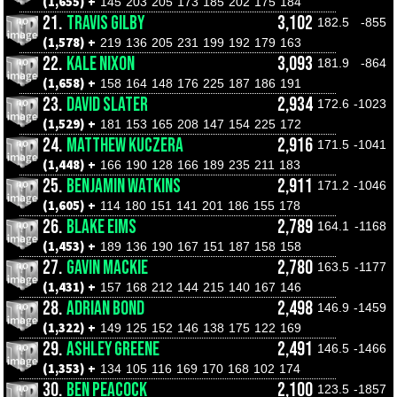
(1,655) +
145
203
205
173
185
202
175
184
21.
TRAVIS GILBY
3,102
182.5
-855
(1,578) +
219
136
205
231
199
192
179
163
22.
KALE NIXON
3,093
181.9
-864
(1,658) +
158
164
148
176
225
187
186
191
23.
DAVID SLATER
2,934
172.6
-1023
(1,529) +
181
153
165
208
147
154
225
172
24.
MATTHEW KUCZERA
2,916
171.5
-1041
(1,448) +
166
190
128
166
189
235
211
183
25.
BENJAMIN WATKINS
2,911
171.2
-1046
(1,605) +
114
180
151
141
201
186
155
178
26.
BLAKE EIMS
2,789
164.1
-1168
(1,453) +
189
136
190
167
151
187
158
158
27.
GAVIN MACKIE
2,780
163.5
-1177
(1,431) +
157
168
212
144
215
140
167
146
28.
ADRIAN BOND
2,498
146.9
-1459
(1,322) +
149
125
152
146
138
175
122
169
29.
ASHLEY GREENE
2,491
146.5
-1466
(1,353) +
134
105
116
169
170
168
102
174
30.
BEN PEACOCK
2,100
123.5
-1857