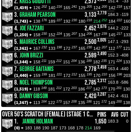
2.
KRISS GUIDOTTI
2,573
151.4
-33
202
216
241
205
200
218
(1,439) +
126
140
165
129
124
142
157
3,779
3.
GRAHAM PEARSON
3,133
184.3
-119
176
227
230
218
252
222
(1,743) +
138
189
192
180
214
184
160
3,676
4.
JOE FAZZARI
2,452
144.2
-222
230
224
207
206
239
217
(1,250) +
158
152
135
134
167
145
133
3,605
5.
MAURICE COLLINS
2,500
147.1
-293
232
198
237
230
207
177
(1,362) +
167
133
172
165
142
112
121
3,490
6.
JOHN BRIZZI
2,589
152.3
-408
211
212
204
189
235
224
(1,344) +
158
159
151
136
182
171
133
3,458
7.
GEORGE GAITANIS
2,778
163.4
-440
199
221
212
195
210
196
(1,440) +
159
181
172
155
170
156
203
3,312
8.
NOEL THOMPSON
2,785
163.8
-586
149
212
203
217
173
201
(1,519) +
118
181
172
186
142
170
130
3,287
9.
DANNY GIBSON
2,420
142.4
-611
164
173
208
186
172
200
(1,367) +
113
122
157
135
121
149
138
OVER 50'S SCRATCH (FEMALE) (STAGE 1 CHAMPIONSHIPS)
PINS
AVG
CUT
1.
JANINE HOLMAN
1,650
183.3
0
(0) +
183
188
190
187
173
168
178
214
169