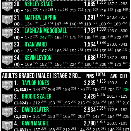
1,856
20.
ASHLEY STACE
1,685
187.2
-283
203
191
198
231
189
235
168
(0) +
184
172
179
212
170
216
149
1,822
21.
MATHEW LAPPIN
1,291
143.4
-317
193
173
206
205
177
219
248
(0) +
134
114
147
146
118
160
189
1,809
22.
LACHLAN MCDOUGALL
1,737
193.0
-330
180
255
173
186
196
238
230
(0) +
172
247
165
178
188
230
222
1,798
23.
RYAN WARD
1,564
173.8
-341
162
213
212
178
183
181
211
(0) +
136
187
186
152
157
155
185
1,758
24.
KEVIN LEYDON
1,686
187.3
-381
177
160
163
232
198
216
181
(0) +
169
152
155
224
190
208
173
TOTAL
ADULTS GRADED (MALE) (STAGE 2 ROLL OFFS)
PINS
AVG
CUT
4,136
1.
TAYLOR JONES
3,235
190.3
0
237
261
251
223
251
257
(1,615) +
184
208
198
170
198
204
236
4,007
2.
BRODIE SZAJER
3,429
201.7
-129
246
187
229
249
258
217
(1,824) +
212
153
195
215
224
183
210
3,954
3.
DAVID SLATER
2,934
172.6
-182
241
213
225
268
207
214
(1,529) +
181
153
165
208
147
154
225
3,953
4.
GAVIN MACKIE
2,780
163.5
-183
226
237
281
213
284
209
(1,431) +
157
168
212
144
215
140
167