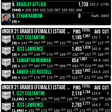
8.
BRADLEY AFFLICK
1,738
102.2
-1745
(944) +
109
093
102
120
087
103
091
089
9.
ETHAN RANBOW
0
NaN
-3483
(0) +
TOTAL
UNDER 21 GRADED (FEMALE) (STAGE 1 CHAMPIONSHIPS)
PINS
AVG
CUT
2,067
1.
IZZY COSTANTINI
1,185
131.7
0
240
195
249
230
247
257
225
(0) +
142
097
151
132
149
159
127
1,979
2.
JESS LAWRENCE
1,493
165.9
-88
222
203
224
223
246
211
203
(0) +
168
149
170
169
192
157
149
1,907
3.
SAMANTHA NEWMAN
854
94.9
-160
224
214
240
206
210
191
212
(0) +
107
097
123
089
093
074
095
1,843
4.
AMBER-LEE RUSSELL
1,303
144.8
-224
170
234
234
175
173
232
204
(0) +
110
174
174
115
113
172
144
1
TOTAL
UNDER 21 GRADED (FEMALE) (STAGE 2 ROLL OFFS)
PINS
AVG
CUT
3,784
1.
IZZY COSTANTINI
2,118
124.6
0
204
218
200
224
219
188
(1,185) +
106
120
102
126
121
090
129
3,711
2.
JESS LAWRENCE
2,793
164.3
-73
206
227
214
215
225
230
(1,493) +
152
173
160
161
171
176
137