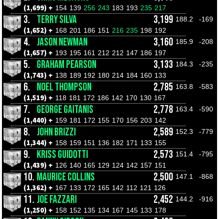
(1,699) +
154
139
256
243
183
193
235
217
3.
TERRY SILVA
3,199
188.2
-169
(1,652) +
168
201
186
151
216
235
198
192
4.
JASON NEWMAN
3,160
185.9
-208
(1,657) +
193
195
161
212
212
147
186
197
5.
GRAHAM PEARSON
3,133
184.3
-235
(1,743) +
138
189
192
180
214
184
160
133
6.
NOEL THOMPSON
2,785
163.8
-583
(1,519) +
118
181
172
186
142
170
130
167
7.
GEORGE GAITANIS
2,778
163.4
-590
(1,440) +
159
181
172
155
170
156
203
142
8.
JOHN BRIZZI
2,589
152.3
-779
(1,344) +
158
159
151
136
182
171
133
155
9.
KRISS GUIDOTTI
2,573
151.4
-795
(1,439) +
126
140
165
129
124
142
157
151
10.
MAURICE COLLINS
2,500
147.1
-868
(1,362) +
167
133
172
165
142
112
121
126
11.
JOE FAZZARI
2,452
144.2
-916
(1,250) +
158
152
135
134
167
145
133
178