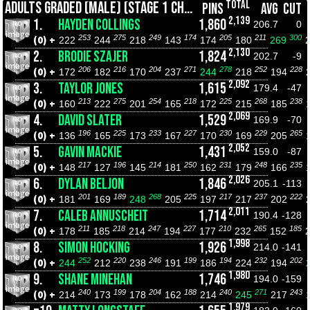
TOTAL
ADULTS GRADED (MALE) (STAGE 1 CHAMPIONSHIPS)
PINS
AVG
CUT
2,139
1.
HAYDEN COLLINGS
1,860
206.7
0
253
275
249
174
205
211
300
(0) +
222
244
218
143
174
180
269
2,130
2.
BRODIE SZAJER
1,824
202.7
-9
206
216
204
271
278
252
228
(0) +
172
182
170
237
244
218
194
2,092
3.
TAYLOR JONES
1,615
179.4
-47
213
275
254
218
225
268
238
(0) +
160
222
201
165
172
215
185
2,069
4.
DAVID SLATER
1,529
169.9
-70
196
225
233
227
230
229
265
(0) +
136
165
173
167
170
169
205
2,052
5.
GAVIN MACKIE
1,431
159.0
-87
217
196
214
250
231
248
235
(0) +
148
127
145
181
162
179
166
2,026
6.
DYLAN BELJON
1,846
205.1
-113
201
189
268
225
217
237
222
(0) +
181
169
248
205
197
217
202
2,011
7.
CALEB ANNUSCHEIT
1,714
190.4
-128
211
218
247
227
210
265
185
(0) +
178
185
214
194
177
232
152
1,998
8.
SIMON HOCKING
1,926
214.0
-141
252
220
246
199
194
232
202
(0) +
244
212
238
191
186
224
194
1,980
9.
SHANE MINEHAN
1,746
194.0
-159
240
199
204
188
240
271
243
(0) +
214
173
178
162
214
245
217
1,979