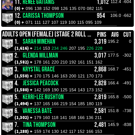
11.
RENEE GAITANIS
1,012
112.4
-604
(0) +
096
138
152
098
126
135
070
082
115
12.
CARISSA THOMPSON
954
106.0
-662
(0) +
071
111
127
107
119
100
115
095
109
ADULTS OPEN (FEMALE) (STAGE 2 ROLL OFFS)
PINS
AVG
CUT
1.
SARAH MINEHAN
3,319
195.2
0
(1,616) +
214
153
234
246
207
195
226
228
2.
GLENDA MILLMAN
3,017
177.5
-302
(1,582) +
178
161
220
210
192
161
151
162
3.
KRYSTAL GRACE
2,868
168.7
-451
(1,550) +
170
175
146
163
200
121
170
173
4.
JESSICA PEACOCK
2,828
166.4
-491
(1,580) +
142
169
190
125
154
143
173
152
5.
KERRI-LEE RUSHTON
2,819
165.8
-500
(1,494) +
137
165
166
219
154
185
180
119
6.
VANESSA BATE
2,581
151.8
-738
(1,302) +
179
160
118
141
168
166
136
211
7.
TINA THOMPSON
2,481
145.9
-838
(1,288) +
159
174
130
142
117
152
166
153