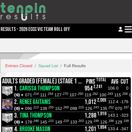
RESULTS - 2026 ECCC VIC TEAM ROLL OFF
Entries Closed
Squad List
Full Results
TOTAL
ADULTS GRADED (FEMALE) (STAGE 1 CHAMPIONSHIPS)
PINS
AVG
CUT
2,241
1.
CARISSA THOMPSON
954
106.0
0
214
254
270
250
262
243
258
(0) +
071
111
127
107
119
100
115
0
2,065
2.
RENEE GAITANIS
1,012
112.4
-176
213
255
269
215
243
252
187
(0) +
096
138
152
098
126
135
070
1,918
3.
TINA THOMPSON
1,288
143.1
-323
248
215
219
203
199
196
199
(0) +
178
145
149
133
129
126
129
1,894
4.
BROOKE MASON
1,201
133.4
-347