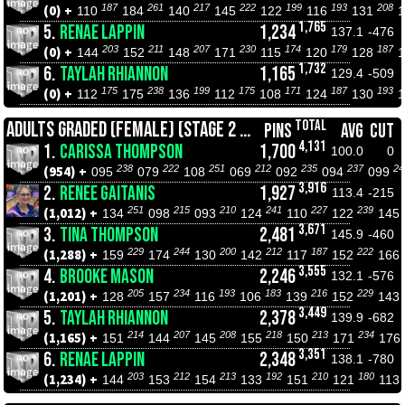
187
261
217
222
199
193
208
(0) +
110
184
140
145
122
116
131
1,765
5.
RENAE LAPPIN
1,234
137.1
-476
203
211
207
230
174
179
187
(0) +
144
152
148
171
115
120
128
1,732
6.
TAYLAH RHIANNON
1,165
129.4
-509
175
238
199
175
171
187
193
(0) +
112
175
136
112
108
124
130
TOTAL
ADULTS GRADED (FEMALE) (STAGE 2 ROLL OFFS)
PINS
AVG
CUT
4,131
1.
CARISSA THOMPSON
1,700
100.0
0
238
222
251
212
235
237
24
(954) +
095
079
108
069
092
094
099
3,916
2.
RENEE GAITANIS
1,927
113.4
-215
251
215
210
241
227
239
(1,012) +
134
098
093
124
110
122
145
3,671
3.
TINA THOMPSON
2,481
145.9
-460
229
244
200
212
187
222
(1,288) +
159
174
130
142
117
152
166
3,555
4.
BROOKE MASON
2,246
132.1
-576
205
234
193
183
216
229
(1,201) +
128
157
116
106
139
152
143
3,449
5.
TAYLAH RHIANNON
2,378
139.9
-682
214
207
208
218
213
234
(1,165) +
151
144
145
155
150
171
176
3,351
6.
RENAE LAPPIN
2,348
138.1
-780
203
212
213
192
210
180
(1,234) +
144
153
154
133
151
121
113