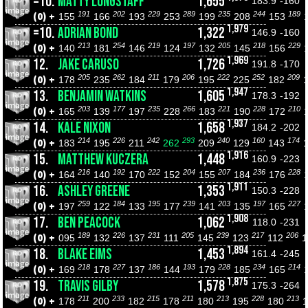
=10.
MATTY LONGSTAFF
1,655
183.9
-160
191
202
229
289
235
244
189
(0) +
155
166
193
253
199
208
153
1,979
=10.
ADRIAN BOND
1,322
146.9
-160
213
254
219
197
205
218
229
(0) +
140
181
146
124
132
145
156
1,969
12.
JAKE CARUSO
1,726
191.8
-170
205
262
211
206
222
252
209
(0) +
178
235
184
179
195
225
182
1,947
13.
BENJAMIN WATKINS
1,605
178.3
-192
203
177
235
266
221
228
210
(0) +
165
139
197
228
183
190
172
1,937
14.
KALE NIXON
1,658
184.2
-202
214
226
242
293
240
160
174
(0) +
183
195
211
262
209
129
143
1,916
15.
MATTHEW KUCZERA
1,448
160.9
-223
216
192
222
204
207
236
228
(0) +
164
140
170
152
155
184
176
1,911
16.
ASHLEY GREENE
1,353
150.3
-228
259
184
195
239
203
197
227
(0) +
197
122
133
177
141
135
165
1,908
17.
BEN PEACOCK
1,062
118.0
-231
189
226
231
205
239
217
206
(0) +
095
132
137
111
145
123
112
1,894
18.
BLAKE EIMS
1,453
161.4
-245
218
227
186
193
228
234
214
(0) +
169
178
137
144
179
185
165
1,875
19.
TRAVIS GILBY
1,578
175.3
-264
211
233
215
211
213
228
213
(0) +
178
200
182
178
180
195
180