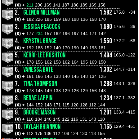
(0) +
211
206
169
141
187
186
189
169
158
2.
GLENDA MILLMAN
1,582
175.8
-34
(0) +
182
226
185
159
168
198
136
158
170
3.
JESSICA PEACOCK
1,580
175.6
-36
(0) +
177
234
157
162
196
197
144
171
142
4.
KRYSTAL GRACE
1,550
172.2
-66
(0) +
192
183
152
140
170
190
149
193
181
5.
KERRI-LEE RUSHTON
1,494
166.0
-122
(0) +
178
156
162
158
162
164
195
169
150
6.
VANESSA BATE
1,302
144.7
-314
(0) +
161
166
145
138
140
145
148
134
125
7.
TINA THOMPSON
1,288
143.1
-328
(0) +
178
145
149
133
129
126
129
156
143
8.
RENAE LAPPIN
1,234
137.1
-382
(0) +
144
152
148
171
115
120
128
112
144
9.
BROOKE MASON
1,201
133.4
-415
(0) +
110
184
140
145
122
116
131
143
110
10.
TAYLAH RHIANNON
1,165
129.4
-451
(0) +
112
175
136
112
108
124
130
113
155