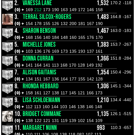
2.
VANESSA LANE
1,532
170.2
-118
(0) +
169
212
173
190
163
149
172
146
158
3.
TERRAL SILCOX-ROGERS
1,483
164.8
-167
(0) +
154
178
155
126
132
200
181
167
190
4.
SHARON BENSON
1,467
163.0
-183
(0) +
168
156
140
184
148
160
165
176
170
5.
MICHELLE JONES
1,383
153.7
-267
(0) +
103
136
176
169
173
135
193
137
161
6.
DONNA CURRAN
1,366
151.8
-284
(0) +
141
164
141
113
168
170
128
149
192
7.
ALISON GAITANIS
1,354
150.4
-296
(0) +
134
151
167
136
164
177
155
142
128
8.
RHONDA HEBBARD
1,306
145.1
-344
(0) +
158
161
127
138
117
145
121
166
173
9.
LISA SCHLOEMANN
1,210
134.4
-440
(0) +
112
113
160
144
103
146
138
146
148
10.
BRIDGET COMMANE
1,135
126.1
-515
(0) +
138
122
121
131
119
139
102
154
109
11.
MARGARET NUNN
993
110.3
-657
(0) +
110
111
106
108
138
118
082
107
113