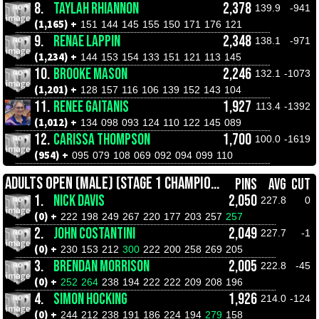
8.
TAYLAH RHIANNON
2,378
139.9
-941
(1,165) +
151
144
145
155
150
171
176
121
9.
RENAE LAPPIN
2,348
138.1
-971
(1,234) +
144
153
154
133
151
121
113
145
10.
BROOKE MASON
2,246
132.1
-1073
(1,201) +
128
157
116
106
139
152
143
104
11.
RENEE GAITANIS
1,927
113.4
-1392
(1,012) +
134
098
093
124
110
122
145
089
12.
CARISSA THOMPSON
1,700
100.0
-1619
(954) +
095
079
108
069
092
094
099
110
ADULTS OPEN (MALE) (STAGE 1 CHAMPIONSHIPS)
PINS
AVG
CUT
1.
NICK DAVIS
2,050
227.8
0
(0) +
222
198
249
267
220
177
203
257
257
2.
JOHN COSTANTINI
2,049
227.7
-1
(0) +
230
153
212
300
222
200
258
269
205
3.
BRENDAN MORRISON
2,005
222.8
-45
(0) +
252
264
238
194
222
222
209
208
196
4.
SIMON HOCKING
1,926
214.0
-124
(0) +
244
212
238
191
186
224
194
279
158