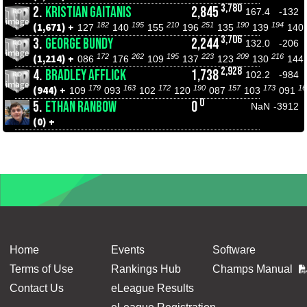
3,780
2.
KRISTIAN GAITANIS
2,845
167.4
-132
182
195
210
251
190
194
(1,671) +
127
140
155
196
135
139
140
3,706
3.
GEORGE BUNDY
2,244
132.0
-206
172
262
195
223
209
216
(1,214) +
086
176
109
137
123
130
144
2,928
4.
BRADLEY AFFLICK
1,738
102.2
-984
179
163
172
190
157
173
16
(944) +
109
093
102
120
087
103
091
0
5.
ETHAN RANBOW
0
NaN
-3912
(0) +
Home
Events
Software
Terms of Use
Rankings Hub
Champs Manual
Contact Us
eLeague Results