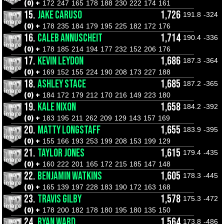
(0) +
172
247
165
178
188
230
222
174
161
15.
JAKE CARUSO
1,726
191.8
-324
(0) +
178
235
184
179
195
225
182
172
176
16.
CALEB ANNUSCHEIT
1,714
190.4
-336
(0) +
178
185
214
194
177
232
152
206
176
17.
KEVIN LEYDON
1,686
187.3
-364
(0) +
169
152
155
224
190
208
173
227
188
18.
ASHLEY STACE
1,685
187.2
-365
(0) +
184
172
179
212
170
216
149
223
180
19.
KALE NIXON
1,658
184.2
-392
(0) +
183
195
211
262
209
129
143
157
169
20.
MATTY LONGSTAFF
1,655
183.9
-395
(0) +
155
166
193
253
199
208
153
199
129
21.
TAYLOR JONES
1,615
179.4
-435
(0) +
160
222
201
165
172
215
185
147
148
22.
BENJAMIN WATKINS
1,605
178.3
-445
(0) +
165
139
197
228
183
190
172
163
168
23.
TRAVIS GILBY
1,578
175.3
-472
(0) +
178
200
182
178
180
195
180
135
150
24.
RYAN WARD
1,564
173.8
-486