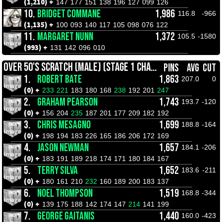
(1,210) +
147
177
151
138
196
127
099
126
10.
BRIDGET COMMANE
1,986
116.8
-966
(1,135) +
100
093
140
117
105
098
076
122
11.
MARGARET NUNN
1,372
105.5
-1580
(993) +
131
142
096
010
OVER 50'S SCRATCH (MALE) (STAGE 1 CHAMPIONSHIPS)
PINS
AVG
CUT
1.
ROBERT BATE
1,863
207.0
0
(0) +
233
221
183
180
168
238
192
201
247
2.
GRAHAM PEARSON
1,743
193.7
-120
(0) +
156
204
235
187
201
177
209
182
192
3.
CHRIS MESAGNO
1,699
188.8
-164
(0) +
198
194
183
226
165
186
206
172
169
4.
JASON NEWMAN
1,657
184.1
-206
(0) +
183
191
189
218
174
171
180
184
167
5.
TERRY SILVA
1,652
183.6
-211
(0) +
180
161
210
232
160
189
200
183
137
6.
NOEL THOMPSON
1,519
168.8
-344
(0) +
139
175
188
142
174
147
214
141
199
7.
GEORGE GAITANIS
1,440
160.0
-423