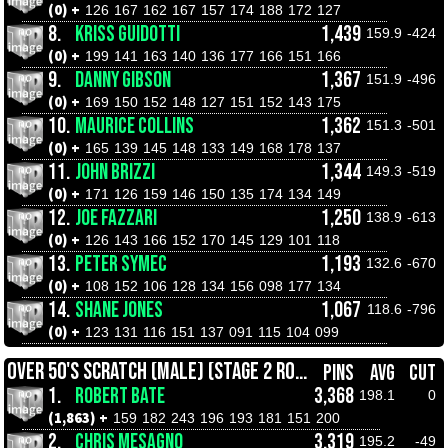
(0) +
126
167
162
167
157
174
188
172
127
8.
KRISS GUIDOTTI
1,439
159.9
-424
(0) +
199
141
163
140
136
177
166
151
166
9.
DANNY GIBSON
1,367
151.9
-496
(0) +
169
150
152
148
127
151
152
143
175
10.
MAURICE COLLINS
1,362
151.3
-501
(0) +
165
139
145
148
133
149
168
178
137
11.
JOHN BRIZZI
1,344
149.3
-519
(0) +
171
126
159
146
150
135
174
134
149
12.
JOE FAZZARI
1,250
138.9
-613
(0) +
126
143
166
152
170
145
129
101
118
13.
PETER SYMEC
1,193
132.6
-670
(0) +
108
152
106
128
134
156
098
177
134
14.
SHANE JONES
1,067
118.6
-796
(0) +
123
131
116
151
137
091
115
104
099
OVER 50'S SCRATCH (MALE) (STAGE 2 ROLL OFFS)
PINS
AVG
CUT
1.
ROBERT BATE
3,368
198.1
0
(1,863) +
159
182
243
196
193
181
151
200
2.
CHRIS MESAGNO
3,319
195.2
-49