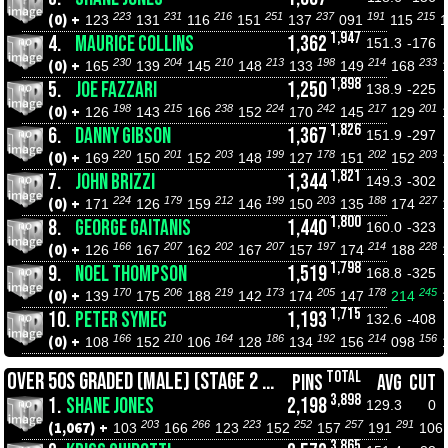
223
231
216
251
237
191
215
(0) +
123
131
116
151
137
091
115
1,947
4.
MAURICE COLLINS
1,362
151.3
-176
230
204
210
213
198
214
233
(0) +
165
139
145
148
133
149
168
1,898
5.
JOE FAZZARI
1,250
138.9
-225
198
215
238
224
242
217
201
(0) +
126
143
166
152
170
145
129
1,826
6.
DANNY GIBSON
1,367
151.9
-297
220
201
203
199
178
202
203
(0) +
169
150
152
148
127
151
152
1,821
7.
JOHN BRIZZI
1,344
149.3
-302
224
179
212
199
203
188
227
(0) +
171
126
159
146
150
135
174
1,800
8.
GEORGE GAITANIS
1,440
160.0
-323
166
207
202
207
197
214
228
(0) +
126
167
162
167
157
174
188
1,798
9.
NOEL THOMPSON
1,519
168.8
-325
170
206
219
173
205
178
245
(0) +
139
175
188
142
174
147
214
1,715
10.
PETER SYMEC
1,193
132.6
-408
166
210
164
186
192
214
156
(0) +
108
152
106
128
134
156
098
TOTAL
OVER 50S GRADED (MALE) (STAGE 2 ROLL OFFS)
PINS
AVG
CUT
3,898
1.
SHANE JONES
2,198
129.3
0
203
266
223
252
257
291
(1,067) +
103
166
123
152
157
191
106
3,865