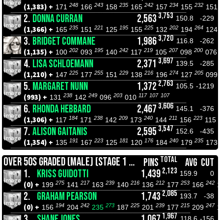
248
243
235
242
234
232
(1,383) +
171
166
158
165
157
155
151
3,753
2.
DONNA CURRAN
2,563
150.8
-229
235
221
195
225
202
264
(1,366) +
165
151
125
155
132
194
124
3,720
3.
BRIDGET COMMANE
1,986
116.8
-262
202
195
242
219
207
200
(1,135) +
100
093
140
117
105
098
076
3,697
4.
LISA SCHLOEMANN
2,371
139.5
-285
225
255
229
216
274
205
(1,210) +
147
177
151
138
196
127
099
2,763
5.
MARGARET NUNN
1,372
105.5
-1219
238
249
203
117
107
107
(993) +
131
142
096
010
3,606
6.
RHONDA HEBBARD
2,467
145.1
-376
184
238
209
240
211
223
(1,306) +
117
171
142
173
144
156
115
3,547
7.
ALISON GAITANIS
2,595
152.6
-435
191
223
181
176
240
235
(1,354) +
135
167
125
120
184
179
173
TOTAL
OVER 50S GRADED (MALE) (STAGE 1 CHAMPIONSHIPS)
PINS
AVG
CUT
2,123
1.
KRISS GUIDOTTI
1,439
159.9
0
275
217
239
216
212
253
242
(0) +
199
141
163
140
136
177
166
2,085
2.
GRAHAM PEARSON
1,743
193.7
-38
194
242
273
225
239
215
247
(0) +
156
204
235
187
201
177
209
1,967
3.
SHANE JONES
1,067
118.6
-156