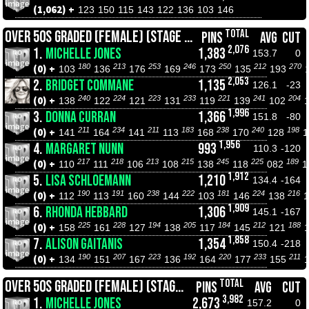
(1,062) +
123
150
115
143
122
136
103
146
TOTAL
OVER 50S GRADED (FEMALE) (STAGE 1 CHAMPIONSHIPS)
PINS
AVG
CUT
2,076
1.
MICHELLE JONES
1,383
153.7
0
180
213
253
246
250
212
270
(0) +
103
136
176
169
173
135
193
2,053
2.
BRIDGET COMMANE
1,135
126.1
-23
240
224
223
233
221
241
204
(0) +
138
122
121
131
119
139
102
1,996
3.
DONNA CURRAN
1,366
151.8
-80
211
234
211
183
238
240
198
(0) +
141
164
141
113
168
170
128
1,956
4.
MARGARET NUNN
993
110.3
-120
217
218
213
215
245
225
189
(0) +
110
111
106
108
138
118
082
1
1,912
5.
LISA SCHLOEMANN
1,210
134.4
-164
190
191
238
222
181
224
216
(0) +
112
113
160
144
103
146
138
1,909
6.
RHONDA HEBBARD
1,306
145.1
-167
225
228
194
205
184
212
188
(0) +
158
161
127
138
117
145
121
1,858
7.
ALISON GAITANIS
1,354
150.4
-218
190
207
223
192
220
233
211
(0) +
134
151
167
136
164
177
155
TOTAL
OVER 50S GRADED (FEMALE) (STAGE 2 ROLL OFFS)
PINS
AVG
CUT
3,982
1.
MICHELLE JONES
2,673
157.2
0