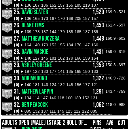
(0) +
136
187
186
152
157
155
185
219
187
25.
DAVID SLATER
1,529
169.9
-521
(0) +
136
165
173
167
170
169
205
187
157
26.
BLAKE EIMS
1,453
161.4
-597
(0) +
169
178
137
144
179
185
165
137
159
27.
MATTHEW KUCZERA
1,448
160.9
-602
(0) +
164
140
170
152
155
184
176
147
160
28.
GAVIN MACKIE
1,431
159.0
-619
(0) +
148
127
145
181
162
179
166
159
164
29.
ASHLEY GREENE
1,353
150.3
-697
(0) +
197
122
133
177
141
135
165
150
133
30.
ADRIAN BOND
1,322
146.9
-728
(0) +
140
181
146
124
132
145
156
177
121
31.
MATHEW LAPPIN
1,291
143.4
-759
(0) +
134
114
147
146
118
160
189
152
131
32.
BEN PEACOCK
1,062
118.0
-988
(0) +
095
132
137
111
145
123
112
122
085
ADULTS OPEN (MALE) (STAGE 2 ROLL OFFS)
PINS
AVG
CUT