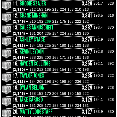
11.
BRODIE SZAJER
3,429
201.7
-528
(1,824) +
212
153
195
215
224
183
210
213
12.
SHANE MINEHAN
3,341
196.5
-616
(1,746) +
210
192
269
212
175
163
222
152
13.
CALEB ANNUSCHEIT
3,287
193.4
-670
(1,714) +
161
204
235
184
224
222
183
160
14.
ASHLEY STACE
3,279
192.9
-678
(1,685) +
184
182
225
254
180
182
199
188
15.
KEVIN LEYDON
3,277
192.8
-680
(1,686) +
238
225
203
168
171
219
181
186
16.
HAYDEN COLLINGS
3,265
192.1
-692
(1,860) +
185
212
138
166
154
184
170
196
17.
TAYLOR JONES
3,235
190.3
-722
(1,615) +
184
208
198
170
198
204
236
222
18.
DYLAN BELJON
3,229
189.9
-728
(1,846) +
168
153
170
206
156
150
158
222
19.
JAKE CARUSO
3,129
184.1
-828
(1,726) +
161
205
172
159
138
173
234
161
20.
MATTY LONGSTAFF
3,127
183.9
-830