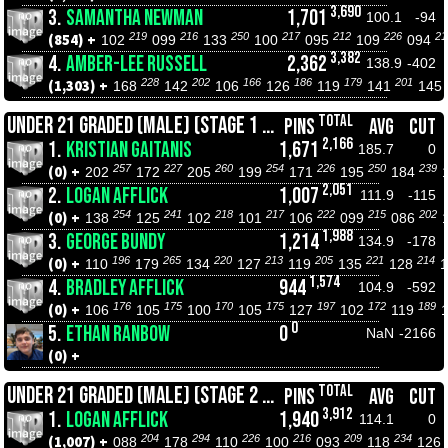
3,690
3.
SAMANTHA NEWMAN
1,701
100.1
-94
219
216
250
217
212
226
21
(854) +
102
099
133
100
095
109
094
3,382
4.
AMBER-LEE RUSSELL
2,362
138.9
-402
228
202
166
186
179
201
(1,303) +
168
142
106
126
119
141
145
TOTAL
UNDER 21 GRADED (MALE) (STAGE 1 CHAMPIONSHIPS)
PINS
AVG
CUT
2,166
1.
KRISTIAN GAITANIS
1,671
185.7
0
257
227
260
254
226
250
239
(0) +
202
172
205
199
171
195
184
2,051
2.
LOGAN AFFLICK
1,007
111.9
-115
254
241
218
217
222
215
202
(0) +
138
125
102
101
106
099
086
1,988
3.
GEORGE BUNDY
1,214
134.9
-178
196
265
220
213
205
221
214
(0) +
110
179
134
127
119
135
128
1,574
4.
BRADLEY AFFLICK
944
104.9
-592
176
175
170
175
197
172
189
(0) +
106
105
100
105
127
102
119
0
5.
ETHAN RANBOW
0
NaN
-2166
(0) +
TOTAL
UNDER 21 GRADED (MALE) (STAGE 2 ROLL OFFS)
PINS
AVG
CUT
3,912
1.
LOGAN AFFLICK
1,940
114.1
0
204
294
226
216
209
234
(1,007) +
088
178
110
100
093
118
126