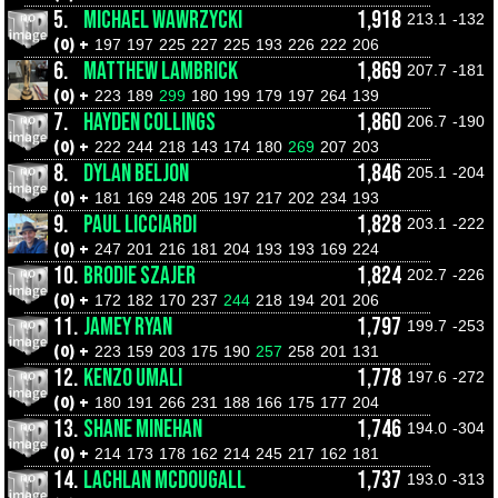
5.
MICHAEL WAWRZYCKI
1,918
213.1
-132
(0) +
197
197
225
227
225
193
226
222
206
6.
MATTHEW LAMBRICK
1,869
207.7
-181
(0) +
223
189
299
180
199
179
197
264
139
7.
HAYDEN COLLINGS
1,860
206.7
-190
(0) +
222
244
218
143
174
180
269
207
203
8.
DYLAN BELJON
1,846
205.1
-204
(0) +
181
169
248
205
197
217
202
234
193
9.
PAUL LICCIARDI
1,828
203.1
-222
(0) +
247
201
216
181
204
193
193
169
224
10.
BRODIE SZAJER
1,824
202.7
-226
(0) +
172
182
170
237
244
218
194
201
206
11.
JAMEY RYAN
1,797
199.7
-253
(0) +
223
159
203
175
190
257
258
201
131
12.
KENZO UMALI
1,778
197.6
-272
(0) +
180
191
266
231
188
166
175
177
204
13.
SHANE MINEHAN
1,746
194.0
-304
(0) +
214
173
178
162
214
245
217
162
181
14.
LACHLAN MCDOUGALL
1,737
193.0
-313