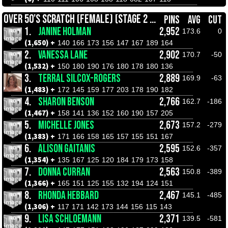
OVER 50'S SCRATCH (FEMALE) (STAGE 2 ROLL OFFS)
PINS
AVG
CUT
1.
JANINE HOLMAN
2,952
173.6
0
(1,650) +
140
166
173
156
147
167
189
164
2.
VANESSA LANE
2,902
170.7
-50
(1,532) +
150
180
190
176
180
178
180
136
3.
TERRAL SILCOX-ROGERS
2,889
169.9
-63
(1,483) +
172
145
159
177
203
178
190
182
4.
SHARON BENSON
2,766
162.7
-186
(1,467) +
158
141
136
152
160
190
157
205
5.
MICHELLE JONES
2,673
157.2
-279
(1,383) +
171
166
158
165
157
155
151
167
6.
ALISON GAITANIS
2,595
152.6
-357
(1,354) +
135
167
125
120
184
179
173
158
7.
DONNA CURRAN
2,563
150.8
-389
(1,366) +
165
151
125
155
132
194
124
151
8.
RHONDA HEBBARD
2,467
145.1
-485
(1,306) +
117
171
142
173
144
156
115
143
9.
LISA SCHLOEMANN
2,371
139.5
-581