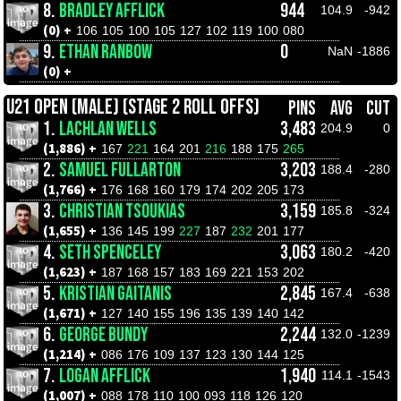
8.
BRADLEY AFFLICK
944
104.9
-942
(0) +
106
105
100
105
127
102
119
100
080
9.
ETHAN RANBOW
0
NaN
-1886
(0) +
U21 OPEN (MALE) (STAGE 2 ROLL OFFS)
PINS
AVG
CUT
1.
LACHLAN WELLS
3,483
204.9
0
(1,886) +
167
221
164
201
216
188
175
265
2.
SAMUEL FULLARTON
3,203
188.4
-280
(1,766) +
176
168
160
179
174
202
205
173
3.
CHRISTIAN TSOUKIAS
3,159
185.8
-324
(1,655) +
136
145
199
227
187
232
201
177
4.
SETH SPENCELEY
3,063
180.2
-420
(1,623) +
187
168
157
183
169
221
153
202
5.
KRISTIAN GAITANIS
2,845
167.4
-638
(1,671) +
127
140
155
196
135
139
140
142
6.
GEORGE BUNDY
2,244
132.0
-1239
(1,214) +
086
176
109
137
123
130
144
125
7.
LOGAN AFFLICK
1,940
114.1
-1543
(1,007) +
088
178
110
100
093
118
126
120